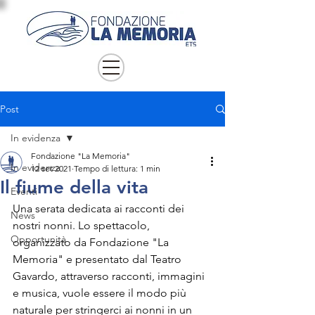
Post
In evidenza
Fondazione "La Memoria"
In evidenza
12 set 2021
Tempo di lettura: 1 min
Il fiume della vita
Eventi
Una serata dedicata ai racconti dei 
News
nostri nonni. Lo spettacolo, 
Opportunità
organizzato da Fondazione "La 
Memoria" e presentato dal Teatro 
Gavardo, attraverso racconti, immagini 
e musica, vuole essere il modo più 
naturale per stringerci ai nonni in un 