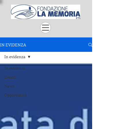
IN EVIDENZA
In evidenza
In evidenza
Eventi
News
Opportunità