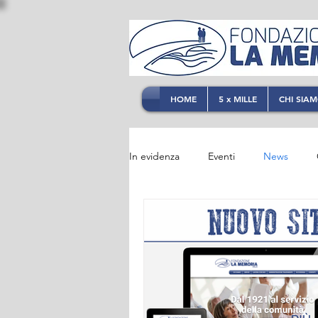
HOME
5 x MILLE
CHI SIA
In evidenza
Eventi
News