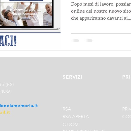
Dopo mesi di lavoro, possi
online del nostro nuovo sito
che appariranno davanti ai..
SERVIZI
PR
do (BS)
50986
ionelamemoria.it
RSA
PRI
il.it
RSA APERTA
COO
C-DOM