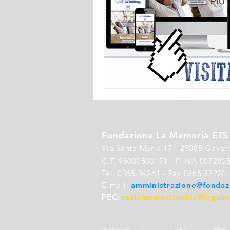
Fondazione La Memoria ETS
Via Santa Maria 17 - 25085 Gavar
C.F. 96000500171 - P. IVA 007282
Tel. 0365.34261 - Fax 0365.32220
E-mail:
amministrazione@fondaz
PEC:
rsalamemoriaonlus@legalma