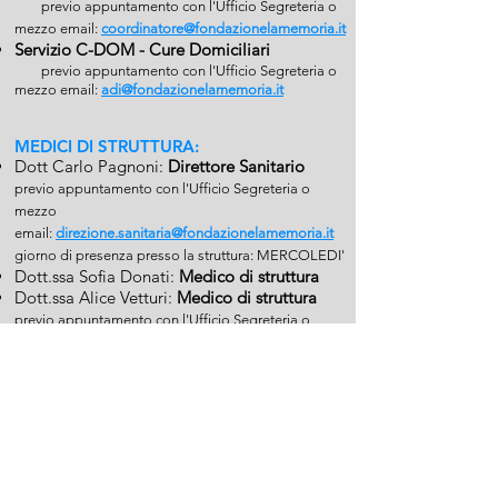
previo appuntamento con l'Ufficio Segreteria o
mezzo email:
coordinatore@fondazionelamemoria.it
Servizio C-DO
M
- Cure
Domiciliari
​
previo appuntamento con l'Ufficio Segreteria o
mezzo email:
adi@fondazionelamemoria.it
MEDICI DI STRUTTURA:
Dott Carlo Pagnoni:
Direttore Sanitario
previo appuntamento con l'Ufficio Segreteria o
mezzo
email:
direzione.sanitaria@fondazionelamemoria.it
giorno di presenza presso la struttura: MERCOLEDI'
Dott.ssa Sofia Donati:
Medico di struttura
Dott.ssa Alice Vetturi:
Medico di struttura
previo appuntamento con l'Ufficio Segreteria o
mezzo
email:
direzione.sanitaria@fondazionelamemoria.it
Sede
Fondazione "La Memoria" ETS
Via Santa Maria 17
25085 Gavardo (BS) Italy