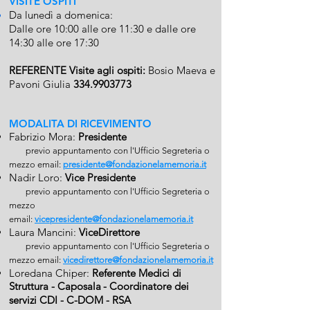
VISITE OSPITI
Da lunedì a domenica:
Dalle ore 10:00 alle ore 11:30 e dalle ore
14:30 alle ore 17:30
REFERENTE Visite agli ospiti:
Bosio Maeva e
Pavoni Giulia
334.9903773
MODALITA DI RICEVIMENTO
Fabrizio Mora:
Presidente
previo appuntamento con l'Ufficio Seg
reteria o
mezzo email:
presidente@fondazionelamemoria.it
Nadir Loro:
Vice Presidente
previo appu
ntamento con l'Uffi
cio Segreteria o
mezzo
email:
vicepresidente@fondazionelamemoria.it
Laura Mancini:
ViceDirettore
previo appuntamento con l'Ufficio Segreteria o
mezzo email:
vicedirettore@fondazionelamemoria.it
Loredana Chiper:
Referente Medici di
Strutt
ura - Caposala
​- Coordinatore dei
servi
zi CDI - C-DOM - RSA