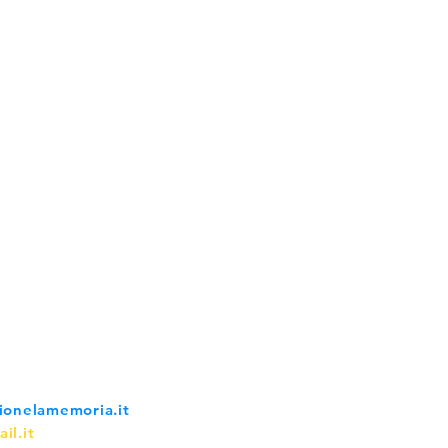
SERVIZI
PR
do (BS)
50986
ionelamemoria.it
RSA
PRI
il.it