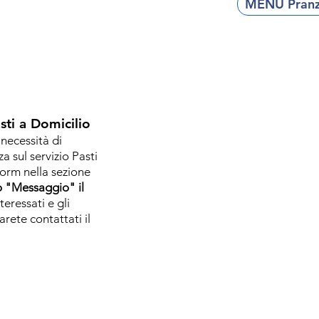
MENU Pranzo
sti a Domicilio
 necessità di
 sul servizio Pasti
form nella sezione
o "Mess
aggio" il
teressati e gli
arete contattati il