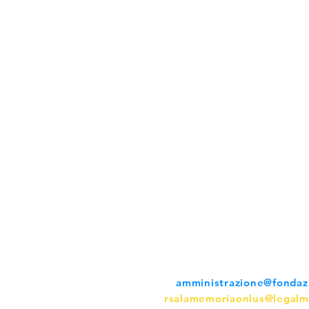
Fondazione La Memoria ETS
Via Santa Maria 17 - 25085 Gavar
C.F. 96000500171 - P. IVA 007282
Tel. 0365.34261 - Fax 0365.32220
E-mail:
amministrazione@fondaz
PEC:
rsalamemoriaonlus@legalma